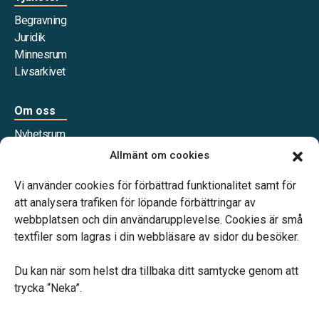
Begravning
Juridik
Minnesrum
Livsarkivet
Om oss
Nyhetsrum
Våra samarbetspartners
Allmänt om cookies
Jobba hos oss
Vi använder cookies för förbättrad funktionalitet samt för
att analysera trafiken för löpande förbättringar av
webbplatsen och din användarupplevelse. Cookies är små
textfiler som lagras i din webbläsare av sidor du besöker.
Vårt systerbolag Verahill Familjejuridik hjälper dig med
familjejuridiken – genom hela livet.
Du kan när som helst dra tillbaka ditt samtycke genom att
trycka “Neka”.