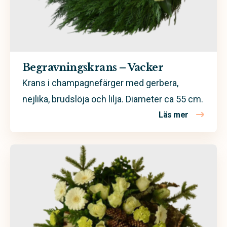
Begravningskrans – Vacker
Krans i champagnefärger med gerbera,
nejlika, brudslöja och lilja. Diameter ca 55 cm.
Läs mer
om Begravn