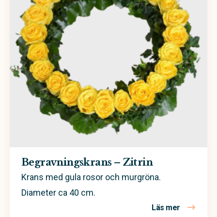
Begravningskrans
Sorgdekoration
Sorgbukett
Personligt arrangemang
Kistdekoration
Begravningskrans – Zitrin
Krans med gula rosor och murgröna.
Diameter ca 40 cm.
Läs mer
om Begravn