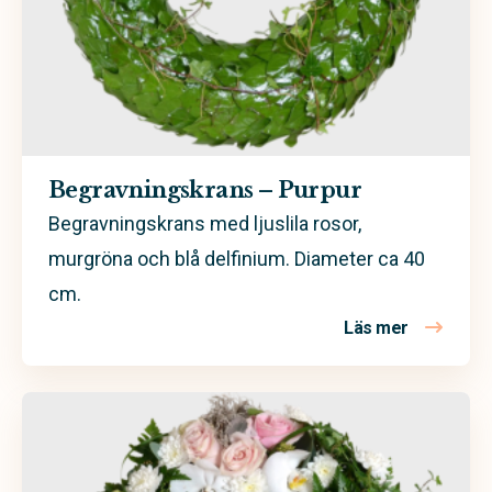
Begravningskrans – Purpur
Begravningskrans med ljuslila rosor,
murgröna och blå delfinium. Diameter ca 40
cm.
Läs mer
om Begravn