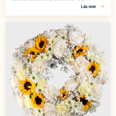
Läs mer
om Begravn