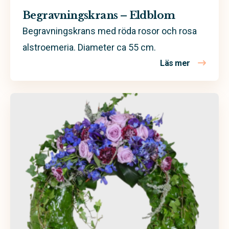
Begravningskrans – Eldblom
Begravningskrans med röda rosor och rosa
alstroemeria. Diameter ca 55 cm.
Läs mer
om Begravn