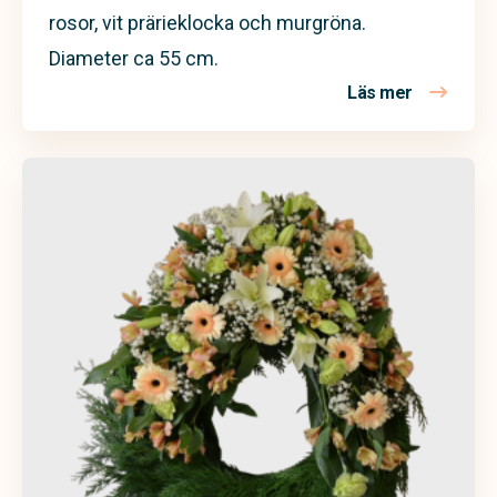
rosor, vit prärieklocka och murgröna.
Diameter ca 55 cm.
Läs mer
om Begravn