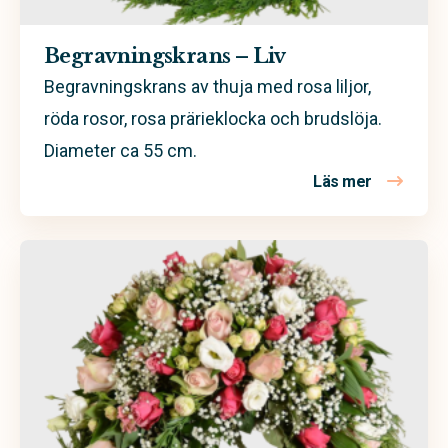
Begravningskrans – Liv
Begravningskrans av thuja med rosa liljor,
röda rosor, rosa prärieklocka och brudslöja.
Diameter ca 55 cm.
Läs mer
om Begravn