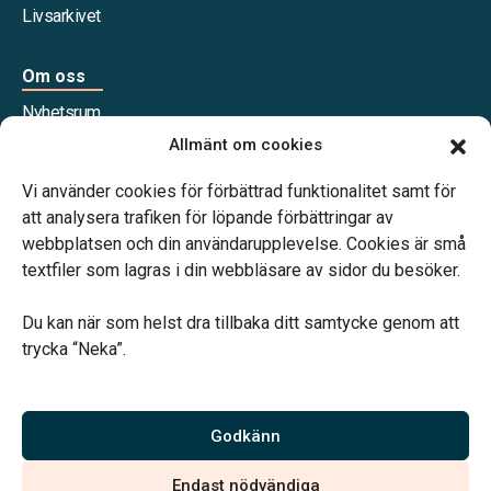
Livsarkivet
Om oss
Nyhetsrum
Våra samarbetspartners
Allmänt om cookies
Jobba hos oss
Vi använder cookies för förbättrad funktionalitet samt för
att analysera trafiken för löpande förbättringar av
webbplatsen och din användarupplevelse. Cookies är små
textfiler som lagras i din webbläsare av sidor du besöker.
Vårt systerbolag Verahill Familjejuridik hjälper dig med
familjejuridiken – genom hela livet.
Du kan när som helst dra tillbaka ditt samtycke genom att
trycka “Neka”.
Godkänn
Vi är auktoriserade av Sveriges Begravningsbyråers Förbund
och har högt ställda krav på utbildning, kvalitet, miljö och
Endast nödvändiga