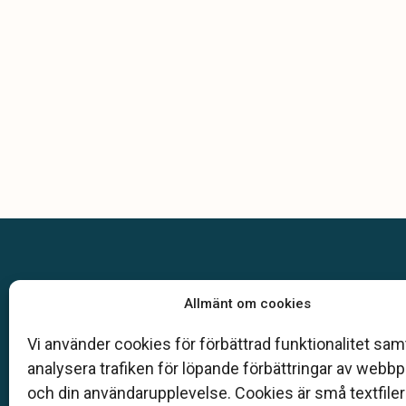
Allmänt om cookies
Vi använder cookies för förbättrad funktionalitet samt
Klarahill består av kunniga lokala familjeföreta
analysera trafiken för löpande förbättringar av webb
auktoriserade av Sveriges begravningsbyråers
och din användarupplevelse. Cookies är små textfile
(SBF). Det personliga är centralt för oss, både 