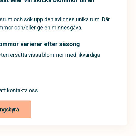
st eller vill skicka blommor till en
esrum och sök upp den avlidnes unika rum. Där
ommor och/eller ge en minnesgåva.
lommor varierar efter säsong
isten ersätta vissa blommor med likvärdiga
tt kontakta oss.
ingsbyrå