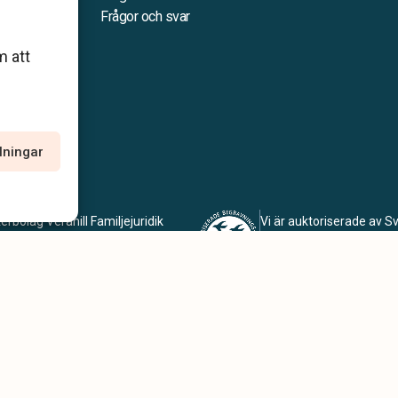
personliga
Frågor och svar
m att
llningar
erbolag Verahill Familjejuridik
Vi är auktoriserade av 
dig med familjejuridiken –
Förbund och har högt stäl
la livet.
kvalitet, miljö och arbets
tegritetspolicy
Allmänna villkor
Köpvillkor
Tillgänglighetsredogöre