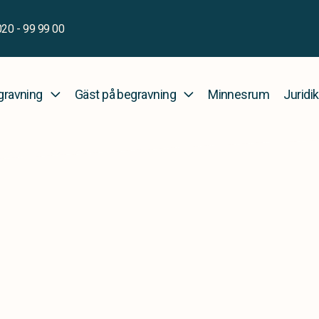
020 - 99 99 00
gravning
Gäst på begravning
Minnesrum
Juridik