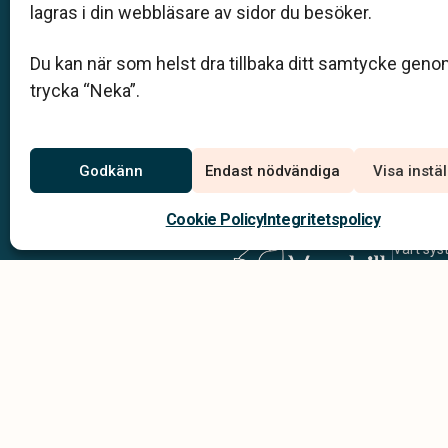
lagras i din webbläsare av sidor du besöker.
bemötande och när vi utformar skräddarsydda 
begravningar.
Du kan när som helst dra tillbaka ditt samtycke geno
trycka “Neka”.
Kom i kontakt med oss
Godkänn
Endast nödvändiga
Visa instä
Cookie Policy
Integritetspolicy
Vårt syst
hjälper 
genom he
In