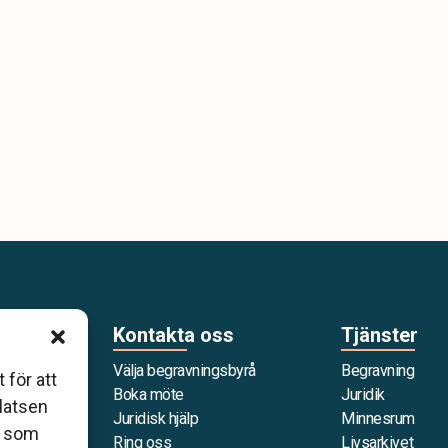
Kontakta oss
Tjänster
Välja begravningsbyrå
Begravning
 för att
g som är
Boka möte
Juridik
platsen
 förbund
Juridisk hjälp
Minnesrum
r som
när det gäller
Ring oss
Livsarkivet