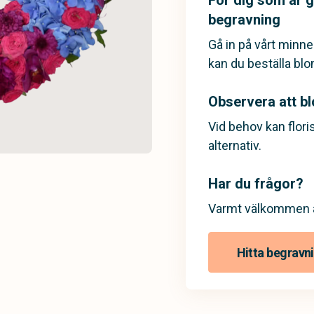
För dig som är gä
begravning
Gå in på vårt minn
kan du beställa bl
Observera att b
Vid behov kan flor
alternativ.
Har du frågor?
Varmt välkommen a
Hitta begravn