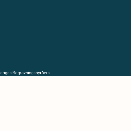
Sveriges Begravningsbyråers
lda krav på utbildning,
miljö.
lse