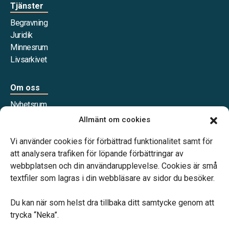
Tjänster
Begravning
Juridik
Minnesrum
Livsarkivet
Om oss
Nyhetsrum
Våra samarbetspartners
Allmänt om cookies
Jobba hos oss
Vi använder cookies för förbättrad funktionalitet samt för
att analysera trafiken för löpande förbättringar av
webbplatsen och din användarupplevelse. Cookies är små
textfiler som lagras i din webbläsare av sidor du besöker.
Vårt systerbolag Verahill Familjejuridik hjälper dig med
familjejuridiken – genom hela livet.
Du kan när som helst dra tillbaka ditt samtycke genom att
trycka “Neka”.