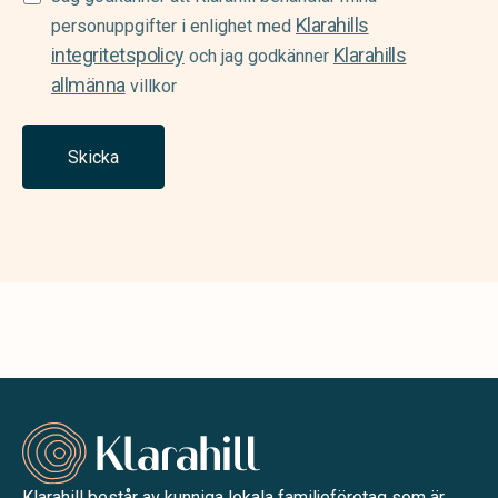
Klarahills
(Required)
personuppgifter i enlighet med
integritetspolicy
Klarahills
och jag godkänner
allmänna
villkor
Skicka
Klarahill består av kunniga lokala familjeföretag som är