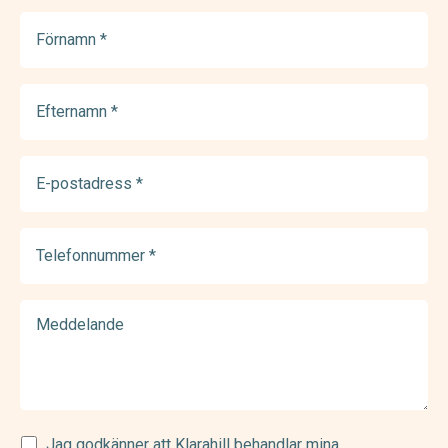
Förnamn
(Required)
Efternamn
(Required)
E-
postadress
(Required)
Telefonnummer
(Required)
Meddelande
Samtycke
Jag godkänner att Klarahill behandlar mina