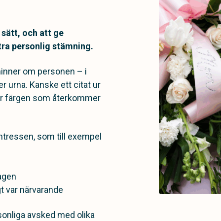
sätt, och att ge
ra personlig stämning.
minner om personen – i
r urna. Kanske ett citat ur
eller färgen som återkommer
ntressen, som till exempel
agen
gt var närvarande
onliga avsked med olika