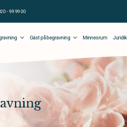
020 - 99 99 00
gravning
Gäst på begravning
Minnesrum
Juridik
avning