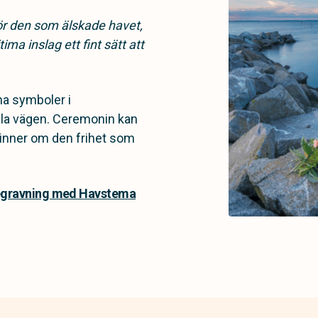
För den som älskade havet,
tima inslag ett fint sätt att
na symboler i
ela vägen. Ceremonin kan
åminner om den frihet som
begravning med Havstema