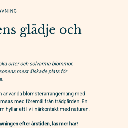
AVNING
ns glädje och
rska örter och solvarma blommor.
sonens mest älskade plats för
e.
man använda blomsterarrangemang med
amsas med föremål från trädgården. En
 hyllar ett liv i närkontakt med naturen.
ningen efter årstiden, läs mer här!