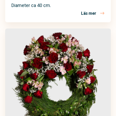
Diameter ca 40 cm.
Läs mer
om Begravn