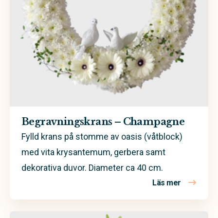
Begravningskrans – Champagne
Fylld krans på stomme av oasis (våtblock)
med vita krysantemum, gerbera samt
dekorativa duvor. Diameter ca 40 cm.
Läs mer
om Begrav