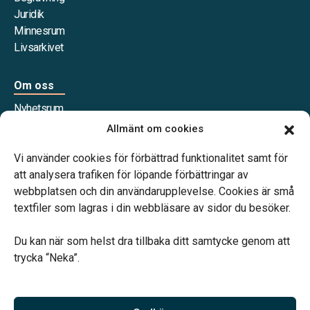
Juridik
Minnesrum
Livsarkivet
Om oss
Nyhetsrum
Våra samarbetspartners
Allmänt om cookies
Jobba hos oss
Vi använder cookies för förbättrad funktionalitet samt för
att analysera trafiken för löpande förbättringar av
webbplatsen och din användarupplevelse. Cookies är små
textfiler som lagras i din webbläsare av sidor du besöker.
Vårt systerbolag Verahill Familjejuridik hjälper dig med
familjejuridiken – genom hela livet.
Du kan när som helst dra tillbaka ditt samtycke genom att
trycka “Neka”.