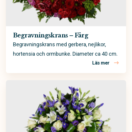
Begravningskrans – Färg
Begravningskrans med gerbera, nejlikor,
hortensia och ormbunke. Diameter ca 40 cm.
Läs mer
om Begravn