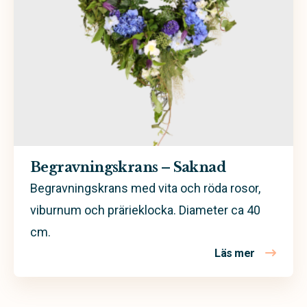
Begravningskrans – Saknad
Begravningskrans med vita och röda rosor,
viburnum och prärieklocka. Diameter ca 40
cm.
Läs mer
om Begrav