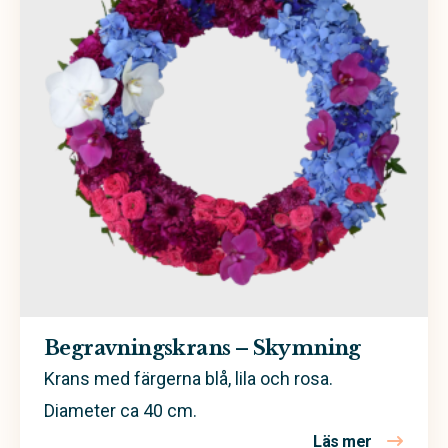
Begravningskrans – Skymning
Krans med färgerna blå, lila och rosa.
Diameter ca 40 cm.
Läs mer
om Begrav