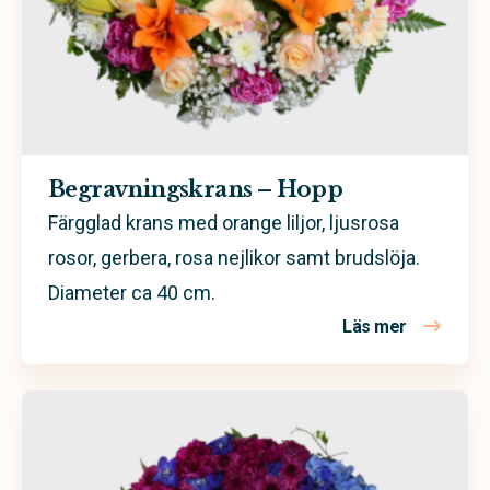
Begravningskrans – Hopp
Färgglad krans med orange liljor, ljusrosa
rosor, gerbera, rosa nejlikor samt brudslöja.
Diameter ca 40 cm.
Läs mer
om Begrav