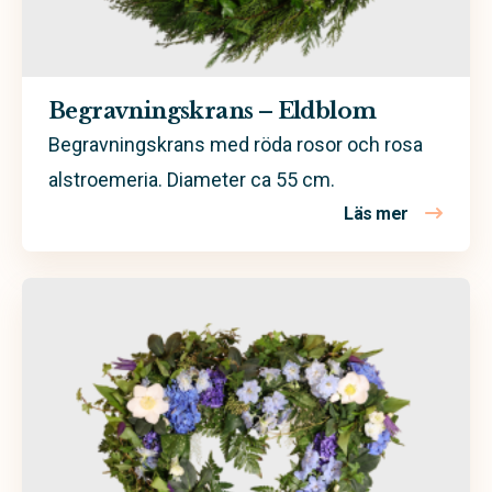
Begravningskrans – Eldblom
Begravningskrans med röda rosor och rosa
alstroemeria. Diameter ca 55 cm.
Läs mer
om Begravn