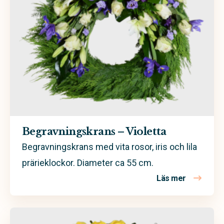
Begravningskrans – Violetta
Begravningskrans med vita rosor, iris och lila
prärieklockor. Diameter ca 55 cm.
Läs mer
om Begravn