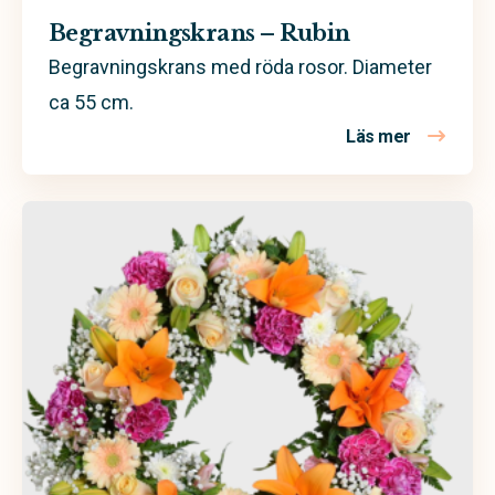
Begravningskrans – Rubin
Begravningskrans med röda rosor. Diameter
ca 55 cm.
Läs mer
om Begravn