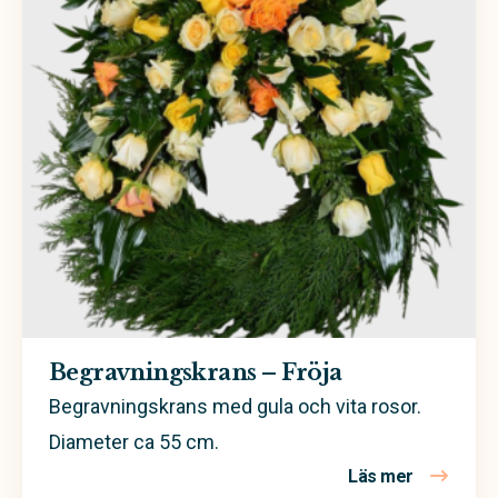
Begravningskrans
Sorgdekoration
Sorgbukett
Personligt arrangemang
Kistdekoration
Begravningskrans – Fröja
Begravningskrans med gula och vita rosor.
Diameter ca 55 cm.
Läs mer
om Begravn