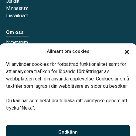
Juridik
Minnesrum
Livsarkivet
Om oss
Nyhetsrum
Våra samarbetspartners
Allmänt om cookies
Jobba hos oss
Vi använder cookies för förbättrad funktionalitet samt för
att analysera trafiken för löpande förbättringar av
webbplatsen och din användarupplevelse. Cookies är små
textfiler som lagras i din webbläsare av sidor du besöker.
Vårt systerbolag Verahill Familjejuridik hjälper dig med
familjejuridiken – genom hela livet.
Du kan när som helst dra tillbaka ditt samtycke genom att
trycka “Neka”.
Godkänn
Vi är auktoriserade av Sveriges Begravningsbyråers Förbund