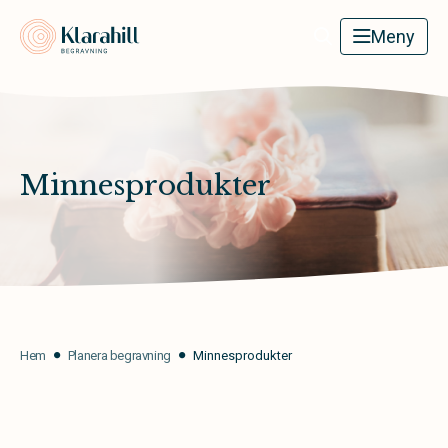
Klarahill
Meny
Minnesprodukter
Hem
Planera begravning
Minnesprodukter