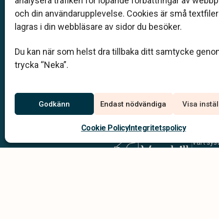
analysera trafiken för löpande förbättringar av webb
auktoriserade av Sveriges begravningsbyråers
och din användarupplevelse. Cookies är små textfile
(SBF). Det personliga är centralt för oss, både 
lagras i din webbläsare av sidor du besöker.
bemötande och när vi utformar skräddarsydda 
begravningar.
Du kan när som helst dra tillbaka ditt samtycke geno
trycka “Neka”.
Kom i kontakt med oss
Godkänn
Endast nödvändiga
Visa instä
Cookie Policy
Integritetspolicy
Vårt syst
hjälper 
genom he