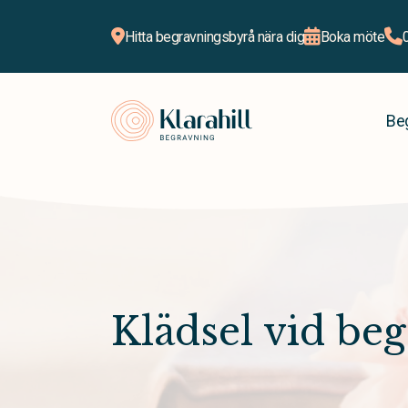
Hitta begravningsbyrå nära dig
Boka möte
Klarahill
Be
Klädsel vid be