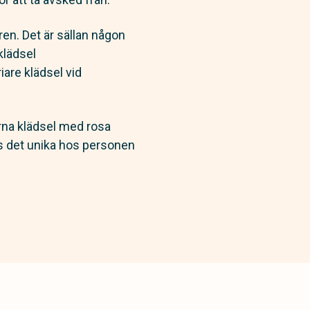
 ren. Det är sällan någon
klädsel
iare klädsel vid
ärna klädsel med rosa
s det unika hos personen