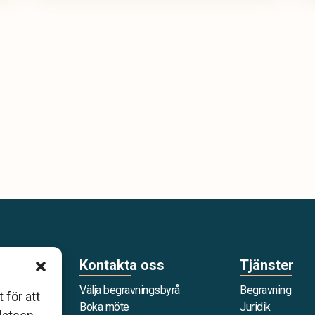
Kontakta oss
Tjänster
Välja begravningsbyrå
Begravning
 för att
g som är
Boka möte
Juridik