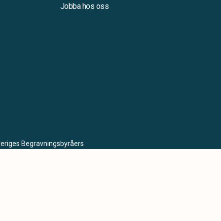
Jobba hos oss
Sveriges Begravningsbyråers
lda krav på utbildning,
miljö.