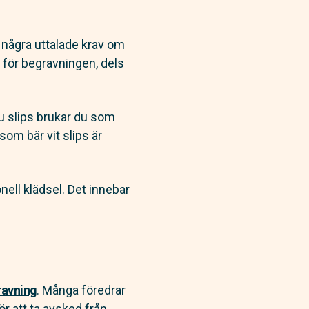
s några uttalade krav om
v för begravningen, dels
du slips brukar du som
som bär vit slips är
ell klädsel. Det innebar
ravning
. Många föredrar
r att ta avsked från.