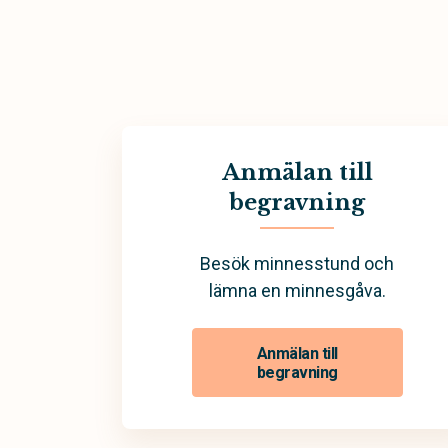
Anmälan till
begravning
Besök minnesstund och
lämna en minnesgåva.
Anmälan till
begravning