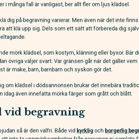
 många fall är vanligast, ber allt fler om ljus klädsel.
lä dig på begravning varierar. Men även när det inte finn
ra att klä upp sig. Dels som ett sätt att förbereda dig själ
deltagande.
ande mörk klädsel, som kostym, klänning eller byxor. Bär 
dan övriga väljer svart. Var gränsen går när det gäller vem 
ast är make, barn, barnbarn och syskon gör det.
ng om klädsel i dödsannonsen brukar det innebära tradition
n idag även innefatta mörka färger som grått och blått.
l vid begravning
inbjudan så är den valfri. Både vid
kyrklig
och
borgerlig beg
r att inte ta uppmärksamheten från personen ni samlats fö