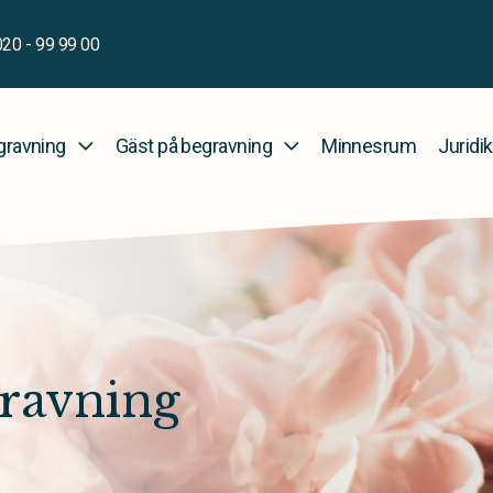
020 - 99 99 00
gravning
Gäst på begravning
Minnesrum
Juridik
gravning