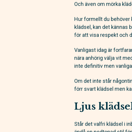
Och även om mörka kläder i
Hur formellt du behöver k
klädsel, kan det kännas b
för att visa respekt och 
Vanligast idag är fortfar
nära anhörig välja vit me
inte definitiv men vanlig
Om det inte står någonti
förr svart klädsel men ka
Ljus klädse
Står det valfri klädsel i 
ändå en nedtonad stil fö