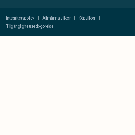
Integritetspolicy
Allmänna villkor
Köpvillkor
Tillgänglighetsredogörelse