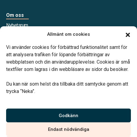
Om oss
Nyhetsrum
Våra samarbetspartners
Allmänt om cookies
Jobba hos oss
Vi använder cookies för förbättrad funktionalitet samt för
att analysera trafiken för löpande förbättringar av
webbplatsen och din användarupplevelse. Cookies är små
textfiler som lagras i din webbläsare av sidor du besöker.
Vårt systerbolag Verahill Familjejuridik hjälper dig med
familjejuridiken – genom hela livet.
Du kan när som helst dra tillbaka ditt samtycke genom att
trycka “Neka”.
Godkänn
Vi är auktoriserade av Sveriges Begravningsbyråers Förbund
och har högt ställda krav på utbildning, kvalitet, miljö och
Endast nödvändiga
arbetsmiljö.