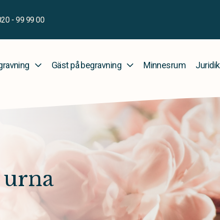
020 - 99 99 00
gravning
Gäst på begravning
Minnesrum
Juridik
r urna