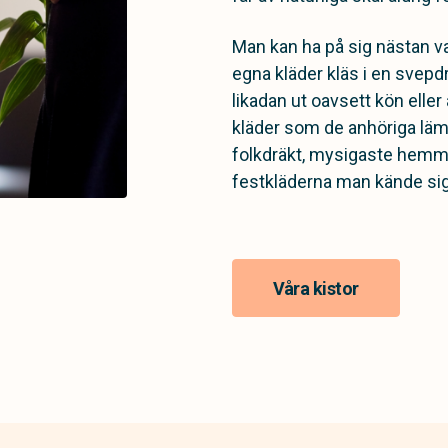
Man kan ha på sig nästan va
egna kläder kläs i en svepdr
likadan ut oavsett kön eller 
kläder som de anhöriga lämn
folkdräkt, mysigaste hemma
festkläderna man kände sig e
Våra kistor