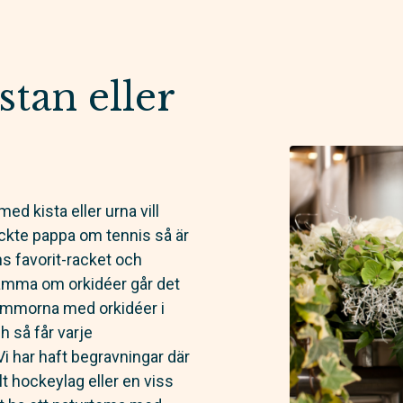
stan eller
 kista eller urna vill
yckte pappa om tennis så är
s favorit-racket och
mamma om orkidéer går det
tblommorna med orkidéer i
 så får varje
 har haft begravningar där
t hockeylag eller en viss