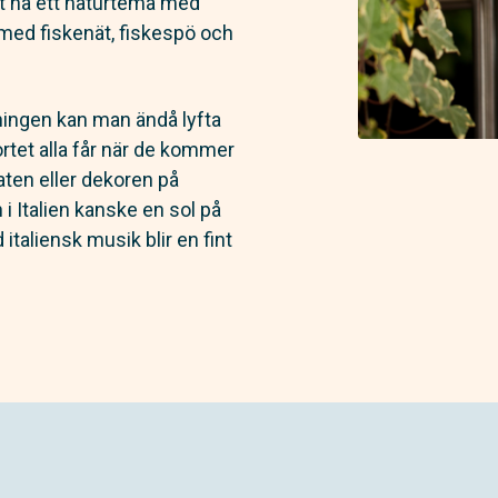
 ha ett naturtema med
med fiskenät, fiskespö och
vningen kan man ändå lyfta
rtet alla får när de kommer
aten eller dekoren på
Italien kanske en sol på
taliensk musik blir en fint