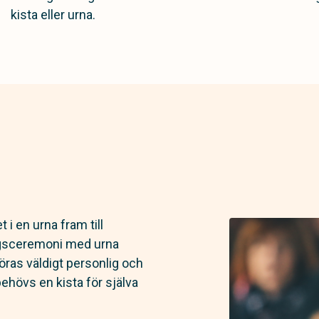
kista eller urna.
 i en urna fram till
ngsceremoni med urna
göras väldigt personlig och
behövs en kista för själva