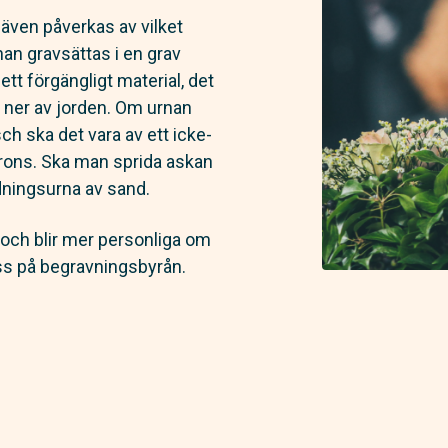
 även påverkas av vilket
nan gravsättas i en grav
ett förgängligt material, det
s ner av jorden. Om urnan
ch ska det vara av ett icke-
brons. Ska man sprida askan
ridningsurna av sand.
och blir mer personliga om
oss på begravningsbyrån.