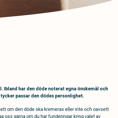
ial. Ibland har den döde noterat egna önskemål och
 tycker passar den dödes personlighet.
avsett om den döde ska kremeras eller inte och oavsett
a oss gärna om du har funderingar kring valet av