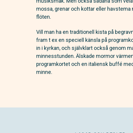
musiksmak. Men också sådana som velat
mossa, grenar och kottar eller havstema 
flöten.
Vill man ha en traditionell kista på begra
fram t ex en speciell känsla på programko
in i kyrkan, och självklart också genom m
minnesstunden. Älskade mormor värmen i 
programkortet och en italiensk buffé med i
minne.