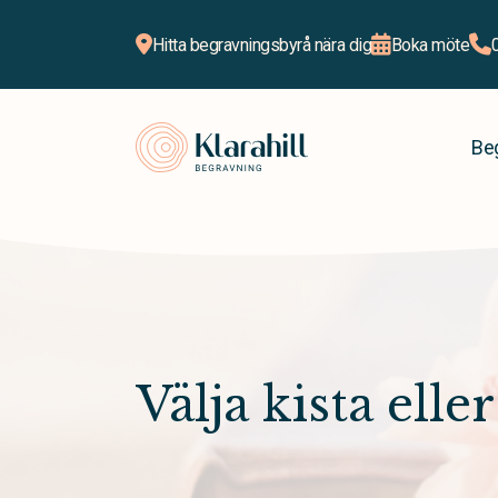
Hitta begravningsbyrå nära dig
Boka möte
Klarahill
Be
Välja kista elle