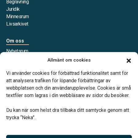
Begravning
Juridik
Minnesrum
Livsarkivet
Om oss
Nyhetsrum
Våra samarbetspartners
Allmänt om cookies
Jobba hos oss
Vi använder cookies för förbättrad funktionalitet samt för
att analysera trafiken för löpande förbättringar av
webbplatsen och din användarupplevelse. Cookies är små
textfiler som lagras i din webbläsare av sidor du besöker.
Vårt systerbolag Verahill Familjejuridik hjälper dig med
familjejuridiken – genom hela livet.
Du kan när som helst dra tillbaka ditt samtycke genom att
trycka “Neka”.