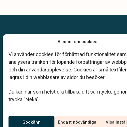
Allmänt om cookies
Vi använder cookies för förbättrad funktionalitet samt
Klarahill består av kunniga lokala familjeföreta
analysera trafiken för löpande förbättringar av webb
auktoriserade av Sveriges begravningsbyråers
och din användarupplevelse. Cookies är små textfile
(SBF). Det personliga är centralt för oss, både 
lagras i din webbläsare av sidor du besöker.
bemötande och när vi utformar skräddarsydda 
begravningar.
Du kan när som helst dra tillbaka ditt samtycke geno
trycka “Neka”.
Kom i kontakt med oss
Godkänn
Endast nödvändiga
Visa instä