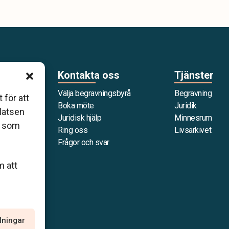
Kontakta oss
Tjänster
Välja begravningsbyrå
Begravning
 för att
g som är
Boka möte
Juridik
platsen
 förbund
Juridisk hjälp
Minnesrum
r som
när det gäller
Ring oss
Livsarkivet
personliga
Frågor och svar
m att
llningar