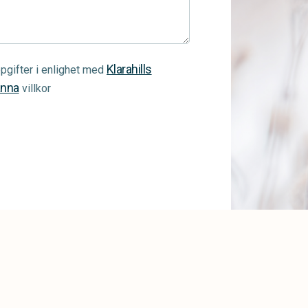
Klarahills
pgifter i enlighet med
änna
villkor