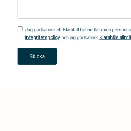
Samtycke
Jag godkänner att Klarahill behandlar mina personup
(Required)
integritetspolicy
Klarahills allm
och jag godkänner
Skicka