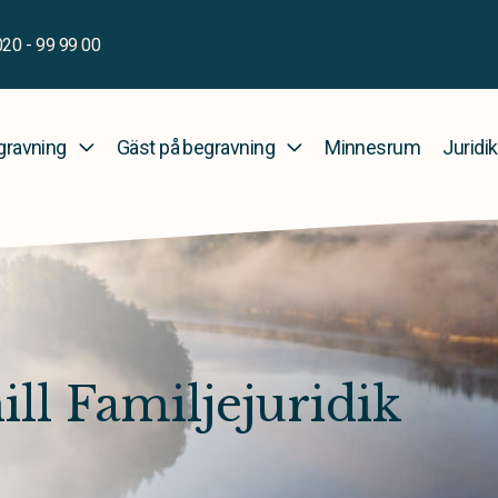
020 - 99 99 00
gravning
Gäst på begravning
Minnesrum
Juridik
ll Familjejuridik