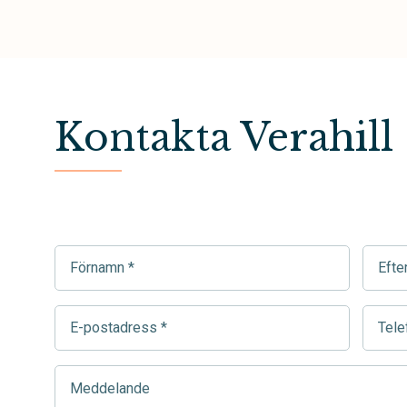
Kontakta Verahill
Förnamn
Efter
(Required)
(Requir
E-
Telef
postadress
(Requir
(Required)
Meddelande