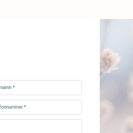
namn
ed)
onnummer
ed)