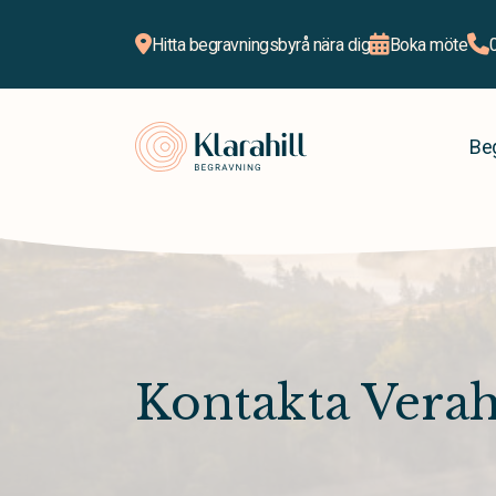
Hitta begravningsbyrå nära dig
Boka möte
Klarahill
Be
Kontakta Verahi