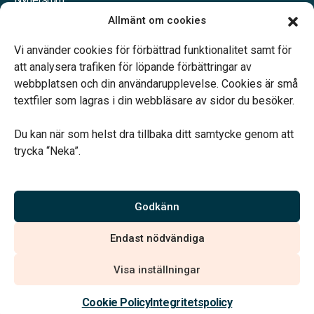
Våra samarbetspartners
Allmänt om cookies
Jobba hos oss
Vi använder cookies för förbättrad funktionalitet samt för
att analysera trafiken för löpande förbättringar av
webbplatsen och din användarupplevelse. Cookies är små
textfiler som lagras i din webbläsare av sidor du besöker.
Vårt systerbolag Verahill Familjejuridik hjälper dig med
familjejuridiken – genom hela livet.
Du kan när som helst dra tillbaka ditt samtycke genom att
trycka “Neka”.
Godkänn
Vi är auktoriserade av Sveriges Begravningsbyråers Förbund
och har högt ställda krav på utbildning, kvalitet, miljö och
Endast nödvändiga
arbetsmiljö.
Visa inställningar
Cookie Policy
Integritetspolicy
Integritetspolicy
Allmänna villkor
Köpvillkor
Hitta begravningsbyrå
020 - 99 99 00