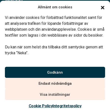
Våra samarbetspartners
Allmänt om cookies
Jobba hos oss
Vi använder cookies för förbättrad funktionalitet samt för
att analysera trafiken för löpande förbättringar av
webbplatsen och din användarupplevelse. Cookies är små
textfiler som lagras i din webbläsare av sidor du besöker.
Vårt systerbolag Verahill Familjejuridik hjälper dig med
familjejuridiken – genom hela livet.
Du kan när som helst dra tillbaka ditt samtycke genom att
trycka “Neka”.
Godkänn
Vi är auktoriserade av Sveriges Begravningsbyråers Förbund
och har högt ställda krav på utbildning, kvalitet, miljö och
Endast nödvändiga
arbetsmiljö.
Visa inställningar
Cookie Policy
Integritetspolicy
Integritetspolicy
Allmänna villkor
Köpvillkor
Hitta begravningsbyrå
020 - 99 99 00