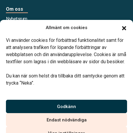
Om oss
Nyhetsrum
Våra samarbetspartners
Allmänt om cookies
Jobba hos oss
Vi använder cookies för förbättrad funktionalitet samt för
att analysera trafiken för löpande förbättringar av
webbplatsen och din användarupplevelse. Cookies är små
textfiler som lagras i din webbläsare av sidor du besöker.
Vårt systerbolag Verahill Familjejuridik hjälper dig med
familjejuridiken – genom hela livet.
Du kan när som helst dra tillbaka ditt samtycke genom att
trycka “Neka”.
Godkänn
Vi är auktoriserade av Sveriges Begravningsbyråers Förbund
och har högt ställda krav på utbildning, kvalitet, miljö och
Endast nödvändiga
arbetsmiljö.