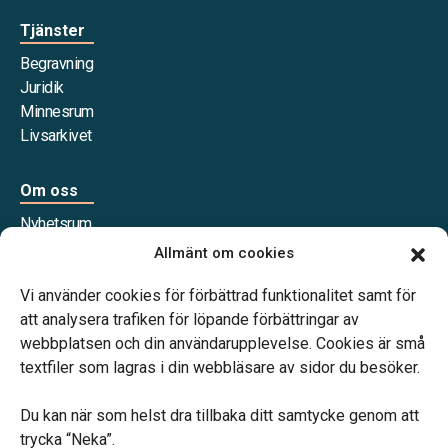
Tjänster
Begravning
Juridik
Minnesrum
Livsarkivet
Om oss
Nyhetsrum
Våra samarbetspartners
Allmänt om cookies
Jobba hos oss
Vi använder cookies för förbättrad funktionalitet samt för
att analysera trafiken för löpande förbättringar av
webbplatsen och din användarupplevelse. Cookies är små
textfiler som lagras i din webbläsare av sidor du besöker.
Vårt systerbolag Verahill Familjejuridik hjälper dig med
familjejuridiken – genom hela livet.
Du kan när som helst dra tillbaka ditt samtycke genom att
trycka “Neka”.