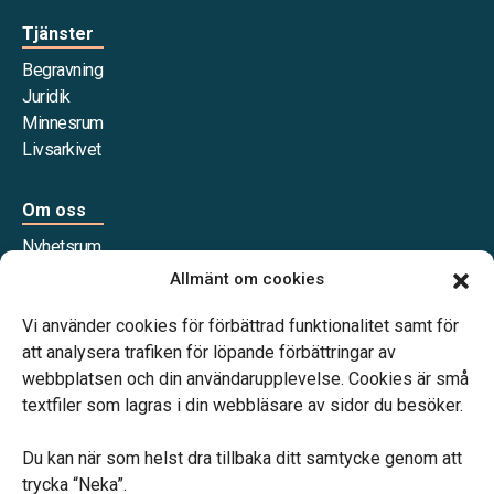
Tjänster
Begravning
Juridik
Minnesrum
Livsarkivet
Om oss
Nyhetsrum
Våra samarbetspartners
Allmänt om cookies
Jobba hos oss
Vi använder cookies för förbättrad funktionalitet samt för
att analysera trafiken för löpande förbättringar av
webbplatsen och din användarupplevelse. Cookies är små
textfiler som lagras i din webbläsare av sidor du besöker.
Vårt systerbolag Verahill Familjejuridik hjälper dig med
familjejuridiken – genom hela livet.
Du kan när som helst dra tillbaka ditt samtycke genom att
trycka “Neka”.