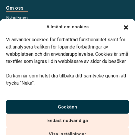
Om oss
Nyhetsrum
Våra samarbetspartners
Allmänt om cookies
Jobba hos oss
Vi använder cookies för förbättrad funktionalitet samt för
att analysera trafiken för löpande förbättringar av
webbplatsen och din användarupplevelse. Cookies är små
textfiler som lagras i din webbläsare av sidor du besöker.
Vårt systerbolag Verahill Familjejuridik hjälper dig med
familjejuridiken – genom hela livet.
Du kan när som helst dra tillbaka ditt samtycke genom att
trycka “Neka”.
Godkänn
Vi är auktoriserade av Sveriges Begravningsbyråers Förbund
och har högt ställda krav på utbildning, kvalitet, miljö och
Endast nödvändiga
arbetsmiljö.
Visa inställningar