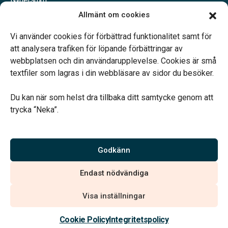
Våra samarbetspartners
Allmänt om cookies
Jobba hos oss
Vi använder cookies för förbättrad funktionalitet samt för
att analysera trafiken för löpande förbättringar av
webbplatsen och din användarupplevelse. Cookies är små
textfiler som lagras i din webbläsare av sidor du besöker.
Vårt systerbolag Verahill Familjejuridik hjälper dig med
familjejuridiken – genom hela livet.
Du kan när som helst dra tillbaka ditt samtycke genom att
trycka “Neka”.
Godkänn
Vi är auktoriserade av Sveriges Begravningsbyråers Förbund
och har högt ställda krav på utbildning, kvalitet, miljö och
Endast nödvändiga
arbetsmiljö.
Visa inställningar
Cookie Policy
Integritetspolicy
Integritetspolicy
Allmänna villkor
Köpvillkor
Hitta begravningsbyrå
020 - 99 99 00