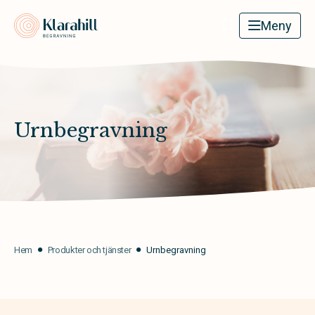
Klarahill
Meny
Urnbegravning
Hem
Produkter och tjänster
Urnbegravning