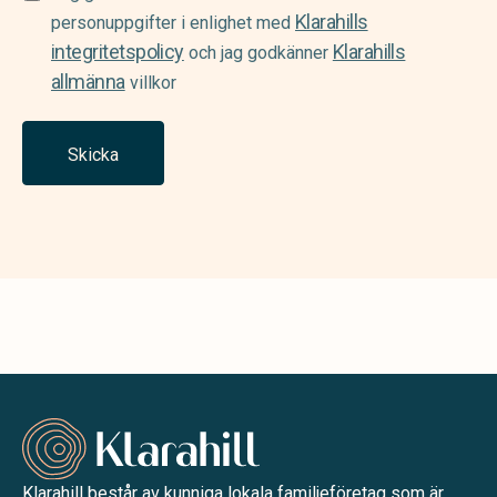
Klarahills
(Required)
personuppgifter i enlighet med
integritetspolicy
Klarahills
och jag godkänner
allmänna
villkor
Skicka
Klarahill består av kunniga lokala familjeföretag som är