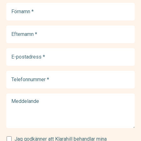
Förnamn
(Required)
Efternamn
(Required)
E-
postadress
(Required)
Telefonnummer
(Required)
Meddelande
Samtycke
Jag godkänner att Klarahill behandlar mina