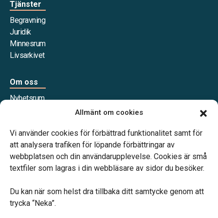
Tjänster
Begravning
Juridik
Minnesrum
Livsarkivet
Om oss
Nyhetsrum
Våra samarbetspartners
Allmänt om cookies
Jobba hos oss
Vi använder cookies för förbättrad funktionalitet samt för
att analysera trafiken för löpande förbättringar av
webbplatsen och din användarupplevelse. Cookies är små
textfiler som lagras i din webbläsare av sidor du besöker.
Vårt systerbolag Verahill Familjejuridik hjälper dig med
familjejuridiken – genom hela livet.
Du kan när som helst dra tillbaka ditt samtycke genom att
trycka “Neka”.