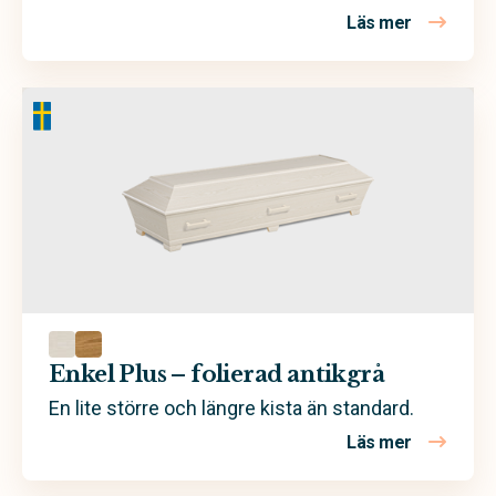
Läs mer
om Natur Pl
Enkel Plus – folierad antikgrå
En lite större och längre kista än standard.
Läs mer
om Enkel Pl