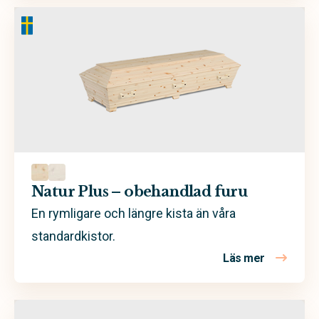
Natur Plus – obehandlad furu
En rymligare och längre kista än våra
standardkistor.
Läs mer
om Natur P