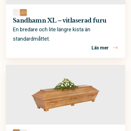
Sandhamn XL – vitlaserad furu
En bredare och lite längre kista än
standardmåttet.
Läs mer
om Sandham