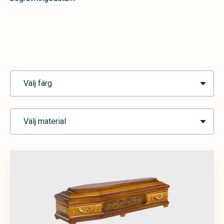
Välj färg
Välj material
Ask
Blå
Brun
Grå