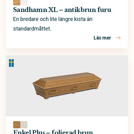
Sandhamn XL – antikbrun furu
En bredare och lite längre kista än
standardmåttet.
Läs mer
om Sandham
Enkel Plus – folierad brun