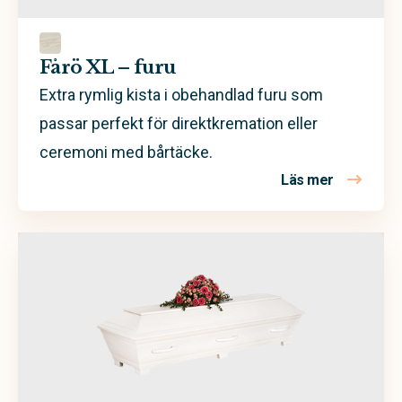
Poppel
Spån- och MDF-skiva
Fårö XL – furu
Extra rymlig kista i obehandlad furu som
passar perfekt för direktkremation eller
ceremoni med bårtäcke.
Läs mer
om Fårö XL