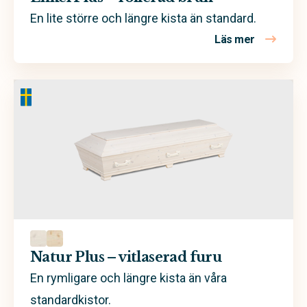
En lite större och längre kista än standard.
Läs mer
om Enkel Pl
Natur Plus – vitlaserad furu
En rymligare och längre kista än våra
standardkistor.