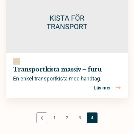
Transportkista massiv – furu
En enkel transportkista med handtag.
Läs mer
om Transpo
1
2
3
4