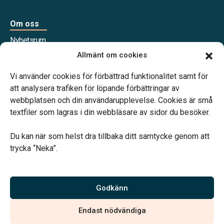
Om oss
Nyhetsrum
Våra samarbetspartners
Allmänt om cookies
Jobba hos oss
Vi använder cookies för förbättrad funktionalitet samt för
att analysera trafiken för löpande förbättringar av
webbplatsen och din användarupplevelse. Cookies är små
textfiler som lagras i din webbläsare av sidor du besöker.
Vårt systerbolag Verahill Familjejuridik hjälper dig med
familjejuridiken – genom hela livet.
Du kan när som helst dra tillbaka ditt samtycke genom att
trycka “Neka”.
Godkänn
Vi är auktoriserade av Sveriges Begravningsbyråers Förbund
och har högt ställda krav på utbildning, kvalitet, miljö och
Endast nödvändiga
arbetsmiljö.