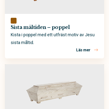
Grön
Rosa
Sand
Sista måltiden – poppel
Trä
Kista i poppel med ett utfräst motiv av Jesu
sista måltid.
Valfri färg
Läs mer
om Sista m
Vit
Ask
Björk
Ek
Furu
Massiv obehandlad furu
Mdf