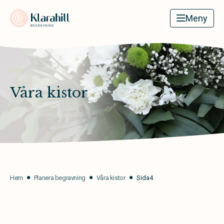
Klarahill
Meny
Våra kistor
Hem
Planera begravning
Våra kistor
Sida4