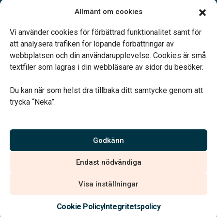
Våra samarbetspartners
Allmänt om cookies
Jobba hos oss
Vi använder cookies för förbättrad funktionalitet samt för
att analysera trafiken för löpande förbättringar av
webbplatsen och din användarupplevelse. Cookies är små
textfiler som lagras i din webbläsare av sidor du besöker.
Vårt systerbolag Verahill Familjejuridik hjälper dig med
familjejuridiken – genom hela livet.
Du kan när som helst dra tillbaka ditt samtycke genom att
trycka “Neka”.
Godkänn
Vi är auktoriserade av Sveriges Begravningsbyråers Förbund
och har högt ställda krav på utbildning, kvalitet, miljö och
Endast nödvändiga
arbetsmiljö.
Visa inställningar
Cookie Policy
Integritetspolicy
Integritetspolicy
Allmänna villkor
Köpvillkor
Hitta begravningsbyrå
020 - 99 99 00