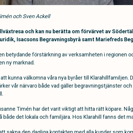
imén och Sven Ackell
 tillväxtresa och kan nu berätta om förvärvet av Södert
uridik, Isacsons Begravningsbyrå samt Mariefreds Be
en betydande förstärkning av verksamheten i regionen oc
 en ny marknad.
r att kunna välkomna våra nya byråer till Klarahillfamiljen
ärker vår närvaro både vad gäller begravningstjänster och 
l.
usanne Timén har det varit viktigt att hitta rätt köpare.
både det lokala och familjära. Hos Klarahill fanns det m
att sakna den dagliga kontakten med alla kunder som k