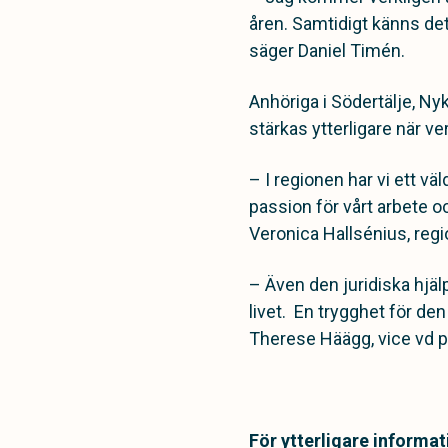
åren. Samtidigt känns det 
säger Daniel Timén.
Anhöriga i Södertälje, N
stärkas ytterligare när 
– I regionen har vi ett 
passion för vårt arbete o
Veronica Hallsénius, regio
– Även den juridiska hjäl
livet. En trygghet för de
Therese Häägg, vice vd på
För ytterligare informat