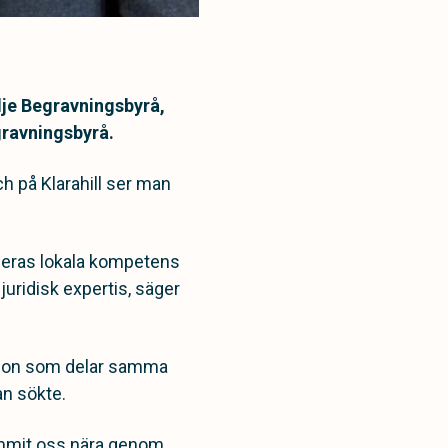
älje Begravningsbyrå,
gravningsbyrå.
h på Klarahill ser man
. Deras lokala kompetens
juridisk expertis, säger
 Någon som delar samma
an sökte.
ommit oss nära genom