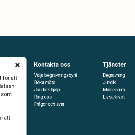
Kontakta oss
Tjänster
Välja begravningsbyrå
Begravning
 för att
g som är
Boka möte
Juridik
platsen
 förbund
Juridisk hjälp
Minnesrum
r som
när det gäller
Ring oss
Livsarkivet
personliga
Frågor och svar
m att