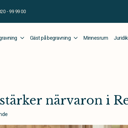
020 - 99 99 00
gravning
Gäst på begravning
Minnesrum
Juridik
 stärker närvaron i R
nde