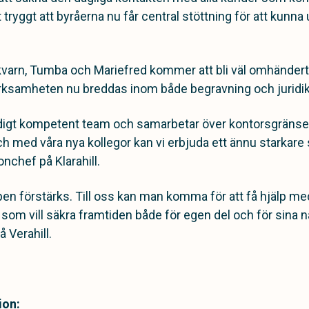
tryggt att byråerna nu får central stöttning för att kunna
ykvarn, Tumba och Mariefred kommer att bli väl omhänder
verksamheten nu breddas inom både begravning och juridik
väldigt kompetent team och samarbetar över kontorsgräns
ch med våra nya kollegor kan vi erbjuda ett ännu starkare
nchef på Klarahill.
pen förstärks. Till oss kan man komma för att få hjälp me
n som vill säkra framtiden både för egen del och för sina n
 Verahill.
ion: