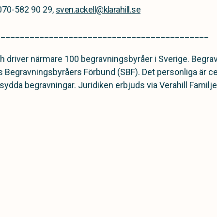
, 070-582 90 29,
sven.ackell@klarahill.se
____________________________________________
och driver närmare 100 begravningsbyråer i Sverige. Begra
 Begravningsbyråers Förbund (SBF). Det personliga är cent
dda begravningar. Juridiken erbjuds via Verahill Familje