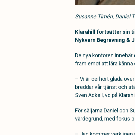
Susanne Timén, Daniel T
Klarahill fortsätter sin
Nykvarn Begravning & J
De nya kontoren innebär 
fram emot att lära känna
– Vi är oerhört glada öve
breddar vår tjänst och st
Sven Ackell, vd på Klarahil
För säljarna Daniel och S
värdegrund, med fokus på 
– Jag kommer verkligen 