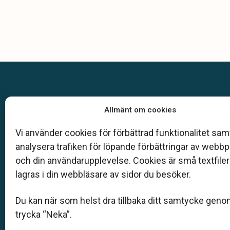
Allmänt om cookies
Vi använder cookies för förbättrad funktionalitet samt
Klarahill består av kunniga lokala familjeföreta
analysera trafiken för löpande förbättringar av webb
auktoriserade av Sveriges begravningsbyråers
och din användarupplevelse. Cookies är små textfile
(SBF). Det personliga är centralt för oss, både 
lagras i din webbläsare av sidor du besöker.
bemötande och när vi utformar skräddarsydda 
begravningar.
Du kan när som helst dra tillbaka ditt samtycke geno
trycka “Neka”.
Kom i kontakt med oss