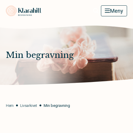
Klarahill
Meny
Min begravning
Hem
Livsarkivet
Min begravning