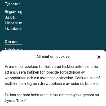
Tjänster
Begravning
Juridik
Minnesrum
Livsarkivet
Om oss
Nyhetsrum
Våra samarbetspartners
Allmänt om cookies
Jobba hos oss
Vi använder cookies för förbättrad funktionalitet samt för
att analysera trafiken för löpande förbättringar av
webbplatsen och din användarupplevelse. Cookies är små
textfiler som lagras i din webbläsare av sidor du besöker.
Vårt systerbolag Verahill Familjejuridik hjälper dig med
familjejuridiken – genom hela livet.
Du kan när som helst dra tillbaka ditt samtycke genom att
trycka “Neka”.