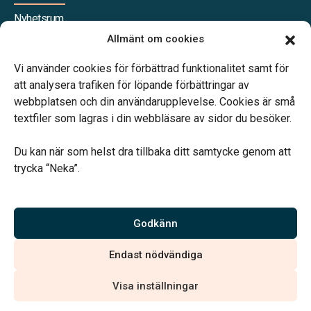
Nyhetsrum
Våra samarbetspartners
Allmänt om cookies
Jobba hos oss
Vi använder cookies för förbättrad funktionalitet samt för
att analysera trafiken för löpande förbättringar av
webbplatsen och din användarupplevelse. Cookies är små
textfiler som lagras i din webbläsare av sidor du besöker.
Vårt systerbolag Verahill Familjejuridik hjälper dig med
familjejuridiken – genom hela livet.
Du kan när som helst dra tillbaka ditt samtycke genom att
trycka “Neka”.
Godkänn
Vi är auktoriserade av Sveriges Begravningsbyråers Förbund
och har högt ställda krav på utbildning, kvalitet, miljö och
Endast nödvändiga
arbetsmiljö.
Visa inställningar