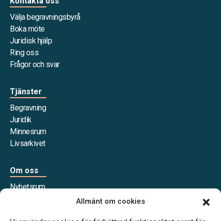
Kontakta oss
Välja begravningsbyrå
Boka möte
Juridisk hjälp
Ring oss
Frågor och svar
Tjänster
Begravning
Juridik
Minnesrum
Livsarkivet
Om oss
Nyhetsrum
Våra samarbetspartners
Allmänt om cookies
Jobba hos oss