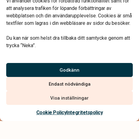
Vi använder cookies för förbättrad funktionalitet samt för
att analysera trafiken för löpande förbättringar av
webbplatsen och din användarupplevelse. Cookies är små
textfiler som lagras i din webbläsare av sidor du besöker.
Vårt systerbolag Verahill Familjejuridik hjälper dig med
familjejuridiken – genom hela livet.
Du kan när som helst dra tillbaka ditt samtycke genom att
trycka “Neka”.
Godkänn
Vi är auktoriserade av Sveriges Begravningsbyråers Förbund
och har högt ställda krav på utbildning, kvalitet, miljö och
Endast nödvändiga
arbetsmiljö.
Visa inställningar
Cookie Policy
Integritetspolicy
Integritetspolicy
Allmänna villkor
Köpvillkor
Hitta begravningsbyrå
020 - 99 99 00
Tillgänglighetsredogörelse