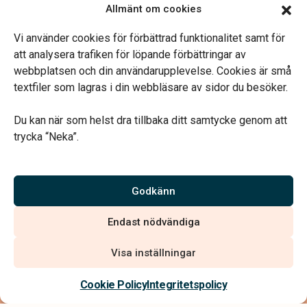
Våra samarbetspartners
Allmänt om cookies
Jobba hos oss
Vi använder cookies för förbättrad funktionalitet samt för
att analysera trafiken för löpande förbättringar av
webbplatsen och din användarupplevelse. Cookies är små
textfiler som lagras i din webbläsare av sidor du besöker.
Vårt systerbolag Verahill Familjejuridik hjälper dig med
familjejuridiken – genom hela livet.
Du kan när som helst dra tillbaka ditt samtycke genom att
trycka “Neka”.
Godkänn
Vi är auktoriserade av Sveriges Begravningsbyråers Förbund
och har högt ställda krav på utbildning, kvalitet, miljö och
Endast nödvändiga
arbetsmiljö.
Visa inställningar
Cookie Policy
Integritetspolicy
Integritetspolicy
Allmänna villkor
Köpvillkor
Hitta begravningsbyrå
020 - 99 99 00
Tillgänglighetsredogörelse