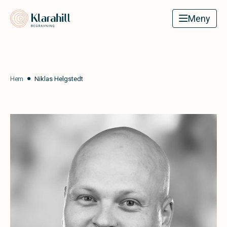
Klarahill
Meny
Hem
Niklas Helgstedt