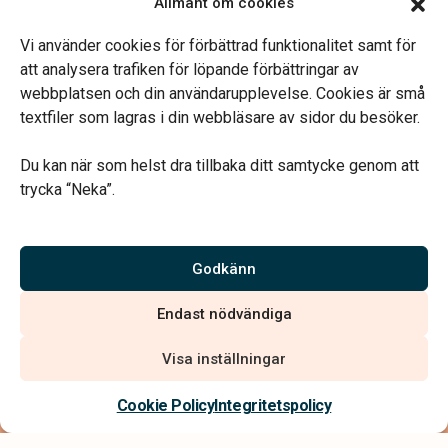
Allmänt om cookies
Jobba hos oss
Vi använder cookies för förbättrad funktionalitet samt för
att analysera trafiken för löpande förbättringar av
webbplatsen och din användarupplevelse. Cookies är små
textfiler som lagras i din webbläsare av sidor du besöker.
Vårt systerbolag Verahill Familjejuridik hjälper dig med
familjejuridiken – genom hela livet.
Du kan när som helst dra tillbaka ditt samtycke genom att
trycka “Neka”.
Godkänn
Vi är auktoriserade av Sveriges Begravningsbyråers Förbund
och har högt ställda krav på utbildning, kvalitet, miljö och
Endast nödvändiga
arbetsmiljö.
Visa inställningar
Cookie Policy
Integritetspolicy
Integritetspolicy
Allmänna villkor
Köpvillkor
Hitta begravningsbyrå
020 - 99 99 00
Tillgänglighetsredogörelse