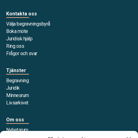
Kontakta oss
Välja begravningsbyrå
Boka möte
Juridisk hjälp
Ring oss
Frågor och svar
Tjänster
Begravning
Juridik
Minnesrum
Livsarkivet
Om oss
Nyhetsrum
Våra samarbetspartners