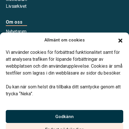
Livsarkivet
Om oss
Nyhetsrum
Våra samarbetspartners
Allmänt om cookies
Jobba hos oss
Vi använder cookies för förbättrad funktionalitet samt för
att analysera trafiken för löpande förbättringar av
webbplatsen och din användarupplevelse. Cookies är små
textfiler som lagras i din webbläsare av sidor du besöker.
Vårt systerbolag Verahill Familjejuridik hjälper dig med
familjejuridiken – genom hela livet.
Du kan när som helst dra tillbaka ditt samtycke genom att
trycka “Neka”.
Godkänn
Vi är auktoriserade av Sveriges Begravningsbyråers Förbund
och har högt ställda krav på utbildning, kvalitet, miljö och