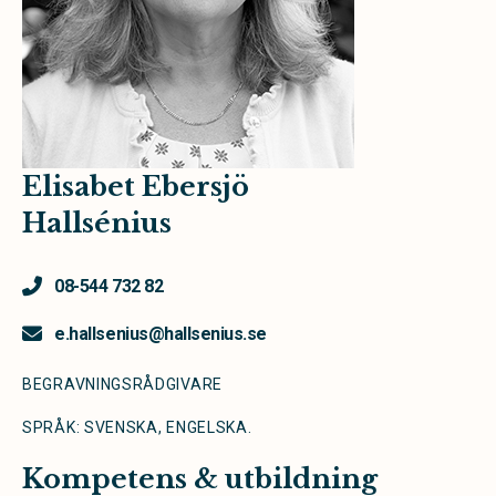
Elisabet Ebersjö
Hallsénius
08-544 732 82
e.hallsenius@hallsenius.se
BEGRAVNINGSRÅDGIVARE
SPRÅK: SVENSKA, ENGELSKA.
Kompetens & utbildning