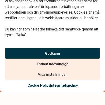
Vi använder cookies för förbättrad funktionalitet samt för
att analysera trafiken för löpande förbättringar av
webbplatsen och din användarupplevelse. Cookies är små
textfiler som lagras i din webbläsare av sidor du besöker.
Vårt systerbolag Verahill Familjejuridik hjälper dig med
familjejuridiken – genom hela livet.
Du kan när som helst dra tillbaka ditt samtycke genom att
trycka “Neka”.
Godkänn
Vi är auktoriserade av Sveriges Begravningsbyråers Förbund
och har högt ställda krav på utbildning, kvalitet, miljö och
Endast nödvändiga
arbetsmiljö.
Visa inställningar
Cookie Policy
Integritetspolicy
Integritetspolicy
Allmänna villkor
Köpvillkor
Hitta begravningsbyrå
020 - 99 99 00
Tillgänglighetsredogörelse