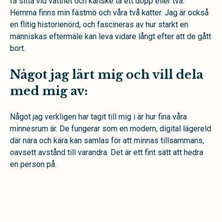
få sitta vid vattnet och kanske ta ett dopp eller två.
Hemma finns min fästmö och våra två katter. Jag är också
en flitig historienörd, och fascineras av hur starkt en
människas eftermäle kan leva vidare långt efter att de gått
bort.
Något jag lärt mig och vill dela
med mig av:
Något jag verkligen har tagit till mig i är hur fina våra
minnesrum är. De fungerar som en modern, digital lägereld
där nära och kära kan samlas för att minnas tillsammans,
oavsett avstånd till varandra. Det är ett fint sätt att hedra
en person på.