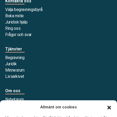
Kontakta oss
Välja begravningsbyrå
Boka möte
Juridisk hjälp
Ring oss
Frågor och svar
Tjänster
Begravning
Juridik
Minnesrum
Livsarkivet
Om oss
Nyhetsrum
Våra samarbetspartners
Allmänt om cookies
Jobba hos oss