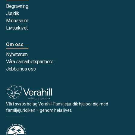
Begravning
Juridik
Minnesrum
Livsarkivet
Om oss
Nyhetsrum
Våra samarbetspartners
Jobba hos oss
Vårt systerbolag Verahill Familjejuridik hjälper dig med
familjejuridiken – genom hela livet.