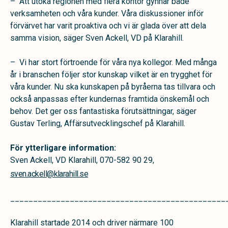
– Att utöka regionen med flera kontor gynnar både
verksamheten och våra kunder. Våra diskussioner inför
förvärvet har varit proaktiva och vi är glada över att dela
samma vision, säger Sven Ackell, VD på Klarahill.
– Vi har stort förtroende för våra nya kollegor. Med många
år i branschen följer stor kunskap vilket är en trygghet för
våra kunder. Nu ska kunskapen på byråerna tas tillvara och
också anpassas efter kundernas framtida önskemål och
behov. Det ger oss fantastiska förutsättningar, säger
Gustav Terling, Affärsutvecklingschef på Klarahill.
För ytterligare information:
Sven Ackell, VD Klarahill, 070-582 90 29,
sven.ackell@klarahill.se
_______________________________________________
Klarahill startade 2014 och driver närmare 100