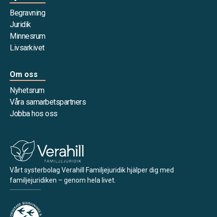
Begravning
Juridik
Minnesrum
Livsarkivet
Om oss
Nyhetsrum
Våra samarbetspartners
Jobba hos oss
Vårt systerbolag Verahill Familjejuridik hjälper dig med
familjejuridiken – genom hela livet.