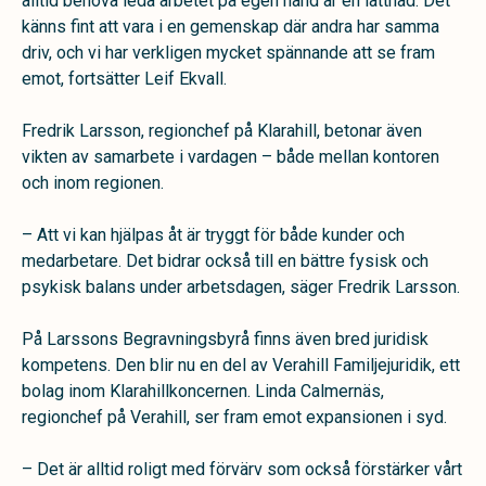
alltid behöva leda arbetet på egen hand är en lättnad. Det
känns fint att vara i en gemenskap där andra har samma
driv, och vi har verkligen mycket spännande att se fram
emot, fortsätter Leif Ekvall.
Fredrik Larsson, regionchef på Klarahill, betonar även
vikten av samarbete i vardagen – både mellan kontoren
och inom regionen.
– Att vi kan hjälpas åt är tryggt för både kunder och
medarbetare. Det bidrar också till en bättre fysisk och
psykisk balans under arbetsdagen, säger Fredrik Larsson.
På Larssons Begravningsbyrå finns även bred juridisk
kompetens. Den blir nu en del av Verahill Familjejuridik, ett
bolag inom Klarahillkoncernen. Linda Calmernäs,
regionchef på Verahill, ser fram emot expansionen i syd.
– Det är alltid roligt med förvärv som också förstärker vårt