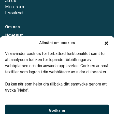
Juridik
Minnesrum
Livsarkivet
Om oss
Nyhetsrum
Våra samarbetspartners
Allmänt om cookies
Jobba hos oss
Vi använder cookies för förbättrad funktionalitet samt för
att analysera trafiken för löpande förbättringar av
webbplatsen och din användarupplevelse. Cookies är små
textfiler som lagras i din webbläsare av sidor du besöker.
Vårt systerbolag Verahill Familjejuridik hjälper dig med
familjejuridiken – genom hela livet.
Du kan när som helst dra tillbaka ditt samtycke genom att
trycka “Neka”.
Godkänn
Vi är auktoriserade av Sveriges Begravningsbyråers Förbund